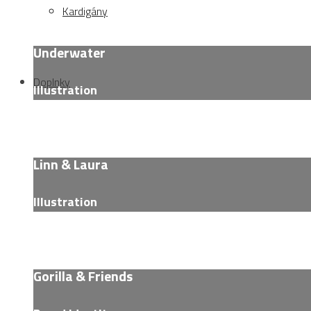
Kardigány
Underwater
Doplnky
Illustration
Linn & Laura
Illustration
Gorilla & Friends