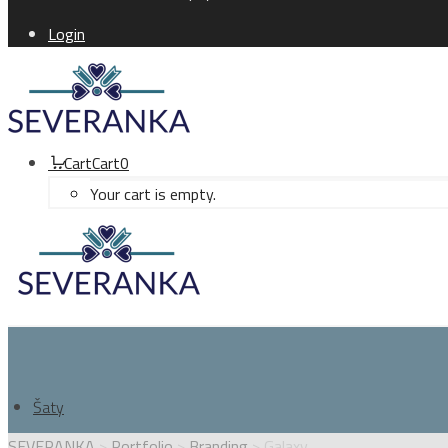
Login
Cart
Cart
0
Your cart is empty.
Šaty
SEVERANKA
>
Portfolio
>
Branding
>
Galaxy