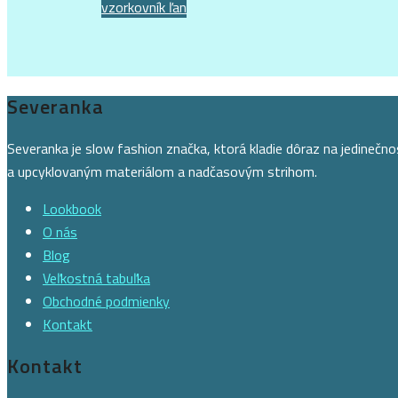
vzorkovník ľan
Severanka
Severanka je slow fashion značka, ktorá kladie dôraz na jedinečn
a upcyklovaným materiálom a nadčasovým strihom.
Lookbook
O nás
Blog
Veľkostná tabuľka
Obchodné podmienky
Kontakt
Kontakt