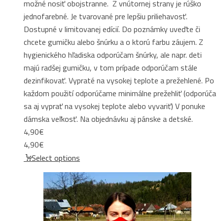
možné nosiť obojstranne. Z vnútornej strany je rúško
jednofarebné. Je tvarované pre lepšiu priliehavosť.
Dostupné v limitovanej edícií. Do poznámky uveďte či
chcete gumičku alebo šnúrku a o ktorú farbu záujem. Z
hygienického hľadiska odporúčam šnúrky, ale napr. deti
majú radšej gumičku, v tom prípade odporúčam stále
dezinfikovať. Vypraté na vysokej teplote a prežehlené. Po
každom použití odporúčame minimálne prežehliť (odporúča
sa aj vyprať na vysokej teplote alebo vyvariť) V ponuke
dámska veľkosť. Na objednávku aj pánske a detské.
4,90
€
4,90
€
Select options