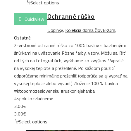
Select options
Ochranné rúško
Quickview
Doplnky
,
Kolekcia doma človEKOm
,
Ostatné
2-vrstvové ochranné rúško zo 100% bavlny s bavlnenými
šnúrkami na uväzovanie Rôzne farby, vzory. Môžu sa líšiť
od tých na fotografiách, vyrábame zo zvyškov. Vypraté
na vysokej teplote a prežehlené. Po každom použití
odporúčame minimálne prežehliť (odporúča sa aj vyprať na
vysokej teplote alebo vyvariť) Zloženie 100 % bavlna
#ktopomozeslovensku #ruskoniejehanba
#spolutozvladneme
3,00
€
3,00
€
Select options