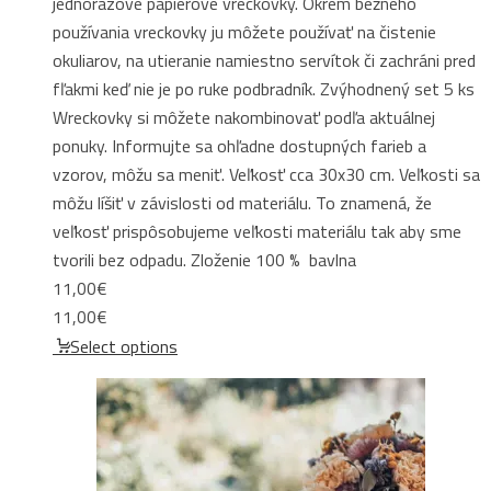
jednorázové papierové vreckovky. Okrem bežného
používania vreckovky ju môžete používať na čistenie
okuliarov, na utieranie namiestno servítok či zachráni pred
fľakmi keď nie je po ruke podbradník. Zvýhodnený set 5 ks
Wreckovky si môžete nakombinovať podľa aktuálnej
ponuky. Informujte sa ohľadne dostupných farieb a
vzorov, môžu sa meniť. Veľkosť cca 30x30 cm. Veľkosti sa
môžu líšiť v závislosti od materiálu. To znamená, že
veľkosť prispôsobujeme veľkosti materiálu tak aby sme
tvorili bez odpadu. Zloženie 100 % bavlna
11,00
€
11,00
€
Select options