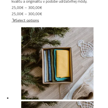
kvalitu a originalitu v podobe udržateľnej módy.
Price
25,00
€
–
300,00
€
range:
Price
25,00
€
–
300,00
€
25,00€
range:
Select options
through
25,00€
300,00€
through
300,00€