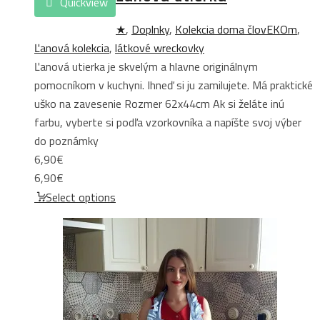
Quickview
★
,
Doplnky
,
Kolekcia doma človEKOm
,
Ľanová kolekcia
,
látkové wreckovky
Ľanová utierka je skvelým a hlavne originálnym
pomocníkom v kuchyni. Ihneď si ju zamilujete. Má praktické
uško na zavesenie Rozmer 62x44cm Ak si želáte inú
farbu, vyberte si podľa vzorkovníka a napíšte svoj výber
do poznámky
6,90
€
6,90
€
Select options