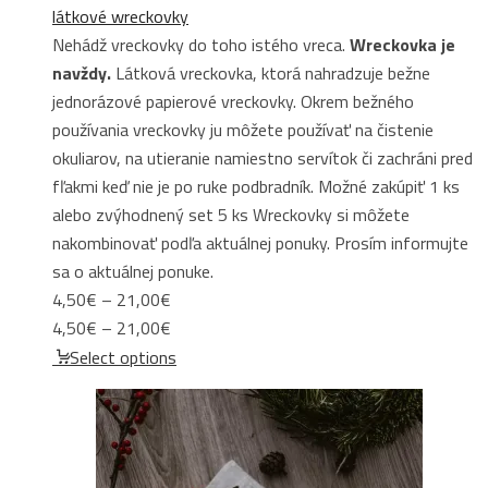
látkové wreckovky
Nehádž vreckovky do toho istého vreca.
Wreckovka je
navždy.
Látková vreckovka, ktorá nahradzuje bežne
jednorázové papierové vreckovky. Okrem bežného
používania vreckovky ju môžete používať na čistenie
okuliarov, na utieranie namiestno servítok či zachráni pred
fľakmi keď nie je po ruke podbradník. Možné zakúpiť 1 ks
alebo zvýhodnený set 5 ks Wreckovky si môžete
nakombinovať podľa aktuálnej ponuky. Prosím informujte
sa o aktuálnej ponuke.
Price
4,50
€
–
21,00
€
range:
Price
4,50
€
–
21,00
€
4,50€
range:
Select options
through
4,50€
21,00€
through
21,00€