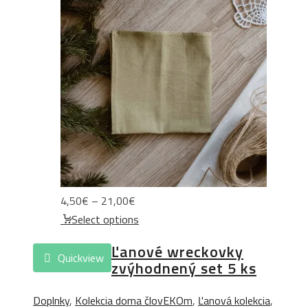
Price
4,50
€
–
21,00
€
range:
Select options
4,50€
Ľanové wreckovky
through
Quickview
zvýhodnený set 5 ks
21,00€
Doplnky
,
Kolekcia doma človEKOm
,
Ľanová kolekcia
,