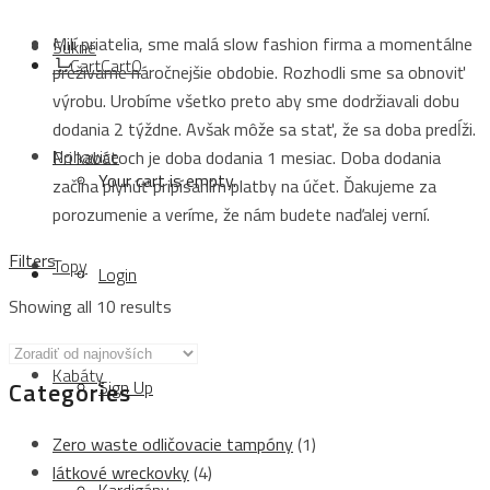
Milí priatelia, sme malá slow fashion firma a momentálne
Sukne
Cart
Cart
0
prežívame náročnejšie obdobie. Rozhodli sme sa obnoviť
výrobu. Urobíme všetko preto aby sme dodržiavali dobu
dodania 2 týždne. Avšak môže sa stať, že sa doba predĺži.
Nohavice
Pri kabátoch je doba dodania 1 mesiac. Doba dodania
Your cart is empty.
začína plynúť pripísaním platby na účet. Ďakujeme za
porozumenie a veríme, že nám budete naďalej verní.
Filters
Topy
Login
Showing all 10 results
Kabáty
Categories
Sign Up
Zero waste odličovacie tampóny
(1)
látkové wreckovky
(4)