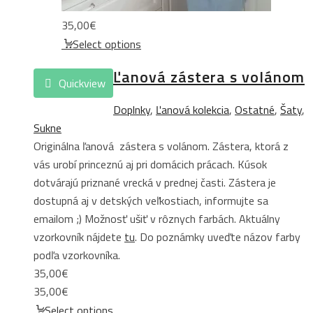
35,00
€
Select options
Ľanová zástera s volánom
Quickview
Doplnky
,
Ľanová kolekcia
,
Ostatné
,
Šaty
,
Sukne
Originálna ľanová zástera s volánom. Zástera, ktorá z
vás urobí princeznú aj pri domácich prácach. Kúsok
dotvárajú priznané vrecká v prednej časti. Zástera je
dostupná aj v detských veľkostiach, informujte sa
emailom ;) Možnosť ušiť v rôznych farbách. Aktuálny
vzorkovník nájdete
tu
. Do poznámky uveďte názov farby
podľa vzorkovníka.
35,00
€
35,00
€
Select options