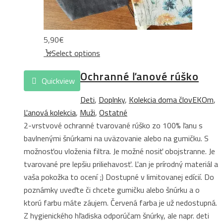
5,90
€
Select options
Ochranné ľanové rúško
Quickview
Deti
,
Doplnky
,
Kolekcia doma človEKOm
,
Ľanová kolekcia
,
Muži
,
Ostatné
2-vrstvové ochranné tvarované rúško zo 100% ľanu s
bavlnenými šnúrkami na uväzovanie alebo na gumičku. S
možnosťou vloženia filtra. Je možné nosiť obojstranne. Je
tvarované pre lepšiu priliehavosť. Ľan je prírodný materiál a
vaša pokožka to ocení ;) Dostupné v limitovanej edícií. Do
poznámky uveďte či chcete gumičku alebo šnúrku a o
ktorú farbu máte záujem. Červená farba je už nedostupná.
Z hygienického hľadiska odporúčam šnúrky, ale napr. deti