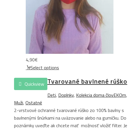
4,90
€
Select options
Tvarované bavlnené rúško
Quickview
Deti
,
Doplnky
,
Kolekcia doma človEKOm
,
Muži
,
Ostatné
2-vrstvové ochranné tvarované rúško zo 100% bavlny s
bavlnenými šnúrkami na uväzovanie alebo na gumičku. Do
poznámky uveďte ak chcete mať možnosť vložiť filter. Je