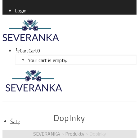
Login
Cart
Cart
0
Your cart is empty.
Doplnky
Šaty
SEVERANKA
>
Produkty
>
Doplnky