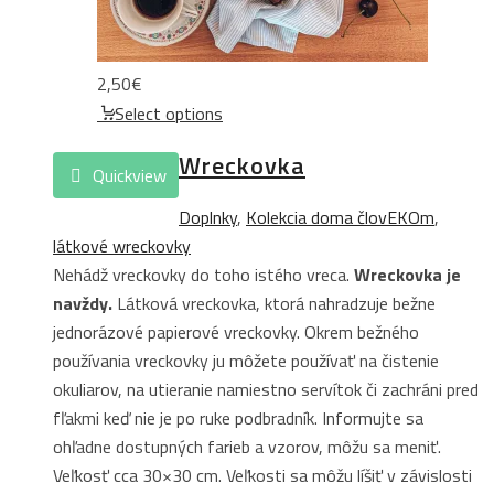
2,50
€
Select options
Wreckovka
Quickview
Doplnky
,
Kolekcia doma človEKOm
,
látkové wreckovky
Nehádž vreckovky do toho istého vreca.
Wreckovka je
navždy.
Látková vreckovka, ktorá nahradzuje bežne
jednorázové papierové vreckovky. Okrem bežného
používania vreckovky ju môžete používať na čistenie
okuliarov, na utieranie namiestno servítok či zachráni pred
fľakmi keď nie je po ruke podbradník. Informujte sa
ohľadne dostupných farieb a vzorov, môžu sa meniť.
Veľkosť cca 30×30 cm. Veľkosti sa môžu líšiť v závislosti