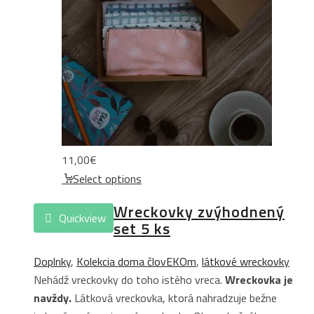
11,00
€
Select options
Wreckovky zvýhodnený
Quickview
set 5 ks
Doplnky
,
Kolekcia doma človEKOm
,
látkové wreckovky
Nehádž vreckovky do toho istého vreca.
Wreckovka je
navždy.
Látková vreckovka, ktorá nahradzuje bežne