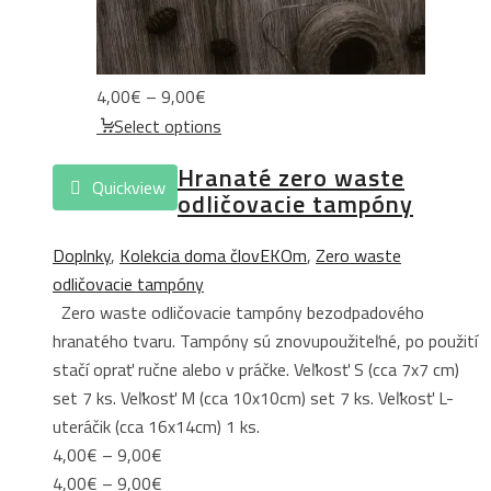
Price
4,00
€
–
9,00
€
range:
Select options
4,00€
Hranaté zero waste
through
Quickview
odličovacie tampóny
9,00€
Doplnky
,
Kolekcia doma človEKOm
,
Zero waste
odličovacie tampóny
Zero waste odličovacie tampóny bezodpadového
hranatého tvaru. Tampóny sú znovupoužiteľné, po použití
stačí oprať ručne alebo v práčke. Veľkosť S (cca 7x7 cm)
set 7 ks. Veľkosť M (cca 10x10cm) set 7 ks. Veľkosť L-
uteráčik (cca 16x14cm) 1 ks.
Price
4,00
€
–
9,00
€
range:
Price
4,00
€
–
9,00
€