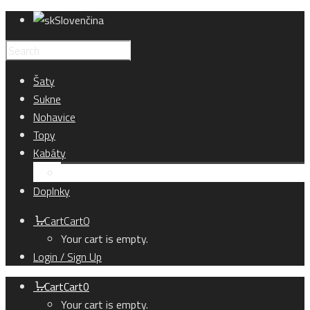
Slovenčina
Šaty
Sukne
Nohavice
Topy
Kabáty
Kardigány
Doplnky
Cart
Cart
0
Your cart is empty.
Login / Sign Up
Cart
Cart
0
Your cart is empty.