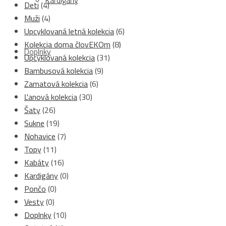
Kardigány
Deti
(4)
Muži
(4)
Upcyklovaná letná kolekcia
(6)
Kolekcia doma človEKOm
(8)
Doplnky
Upcyklovaná kolekcia
(31)
Bambusová kolekcia
(9)
Zamatová kolekcia
(6)
Ľanová kolekcia
(30)
Šaty
(26)
Sukne
(19)
Nohavice
(7)
Topy
(11)
Kabáty
(16)
Kardigány
(0)
Pončo
(0)
Vesty
(0)
Doplnky
(10)