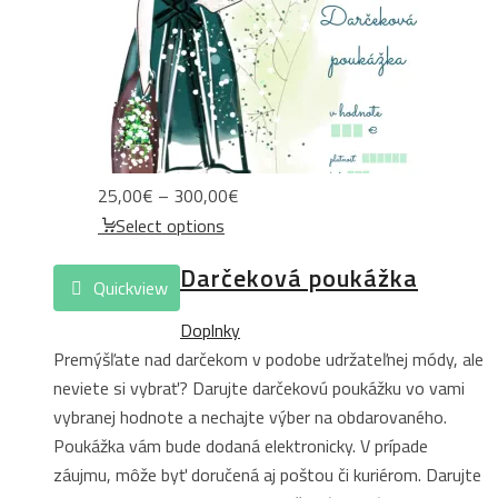
Price
25,00
€
–
300,00
€
range:
Select options
25,00€
Darčeková poukážka
through
Quickview
300,00€
Doplnky
Premýšľate nad darčekom v podobe udržateľnej módy, ale
neviete si vybrať? Darujte darčekovú poukážku vo vami
vybranej hodnote a nechajte výber na obdarovaného.
Poukážka vám bude dodaná elektronicky. V prípade
záujmu, môže byť doručená aj poštou či kuriérom. Darujte