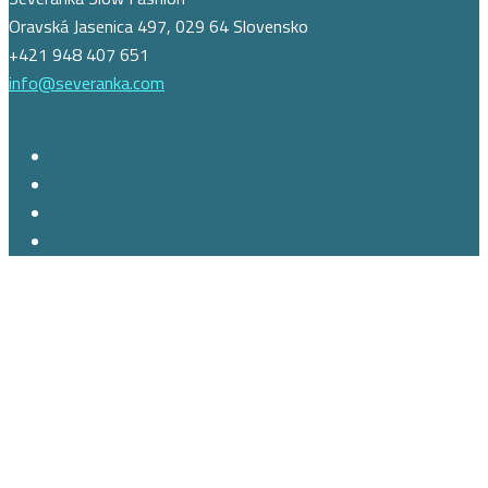
Oravská Jasenica 497, 029 64 Slovensko
+421 948 407 651
info@severanka.com