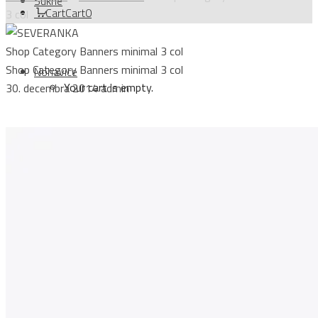
Sukne
Cart
Cart
0
3 col
Shop Category Banners minimal 3 col
Shop Category Banners minimal 3 col
Nohavice
Your cart is empty.
30. decembra 2014
admin
TOPY
Topy
Login
Kabáty
Sign Up
Kardigány