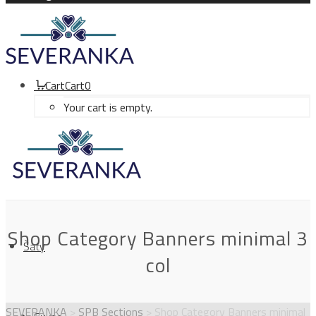
Cart
Cart
0
Your cart is empty.
Shop Category Banners minimal 3
Šaty
col
SEVERANKA
>
SPB Sections
>
Shop Category Banners minimal