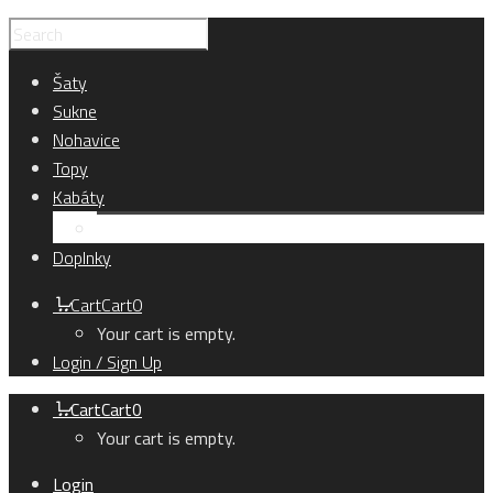
Šaty
Sukne
Nohavice
Topy
Kabáty
Kardigány
Doplnky
Cart
Cart
0
Your cart is empty.
Login / Sign Up
Cart
Cart
0
Your cart is empty.
Login