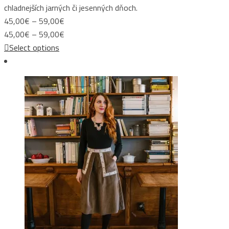
chladnejších jarných či jesenných dňoch.
Price
45,00
€
–
59,00
€
range:
Price
45,00
€
–
59,00
€
45,00€
range:
Select options
through
45,00€
59,00€
through
59,00€