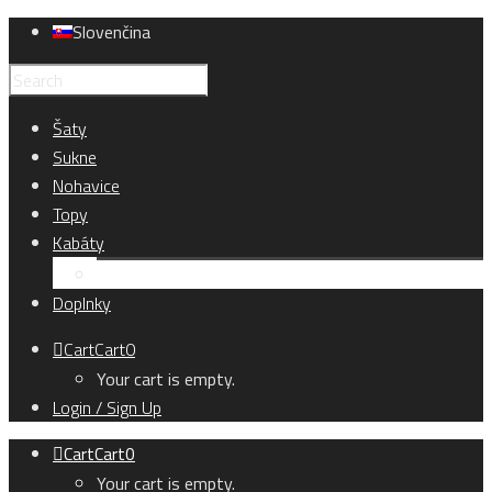
Slovenčina
Šaty
Sukne
Nohavice
Topy
Kabáty
Kardigány
Doplnky
Cart
Cart
0
Your cart is empty.
Login / Sign Up
Cart
Cart
0
Your cart is empty.