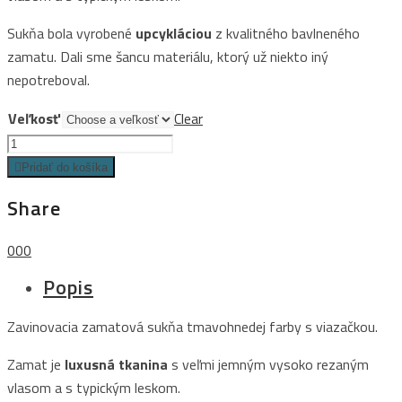
Sukňa bola vyrobené
upcykláciou
z kvalitného bavlneného
zamatu. Dali sme šancu materiálu, ktorý už niekto iný
nepotreboval.
Veľkosť
Clear
Zavinovacia
zamatová
Pridať do košíka
sukňa
Share
quantity
0
0
0
Popis
Zavinovacia zamatová sukňa tmavohnedej farby s viazačkou.
Zamat je
luxusná tkanina
s veľmi jemným vysoko rezaným
vlasom a s typickým leskom.