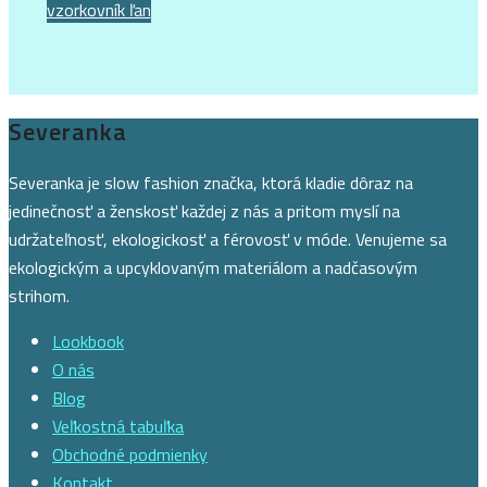
vzorkovník ľan
Severanka
Severanka je slow fashion značka, ktorá kladie dôraz na
jedinečnosť a ženskosť každej z nás a pritom myslí na
udržateľnosť, ekologickosť a férovosť v móde. Venujeme sa
ekologickým a upcyklovaným materiálom a nadčasovým
strihom.
Lookbook
O nás
Blog
Veľkostná tabuľka
Obchodné podmienky
Kontakt