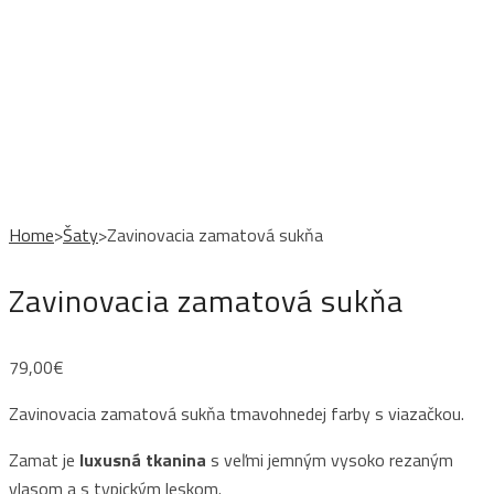
Home
>
Šaty
>
Zavinovacia zamatová sukňa
Zavinovacia zamatová sukňa
79,00
€
Zavinovacia zamatová sukňa tmavohnedej farby s viazačkou.
Zamat je
luxusná tkanina
s veľmi jemným vysoko rezaným
vlasom a s typickým leskom.