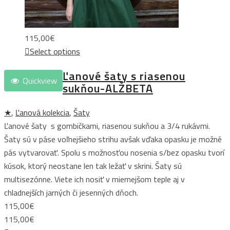
115,00
€
Select options
Ľanové šaty s riasenou
Quickview
sukňou-ALŽBETA
★
,
Ľanová kolekcia
,
Šaty
Ľanové šaty s gombičkami, riasenou sukňou a 3/4 rukávmi.
Šaty sú v páse voľnejšieho strihu avšak vďaka opasku je možné
pás vytvarovať. Spolu s možnosťou nosenia s/bez opasku tvorí
kúsok, ktorý neostane len tak ležať v skrini. Šaty sú
multisezónne. Viete ich nosiť v miernejšom teple aj v
chladnejších jarných či jesenných dňoch.
115,00
€
115,00
€