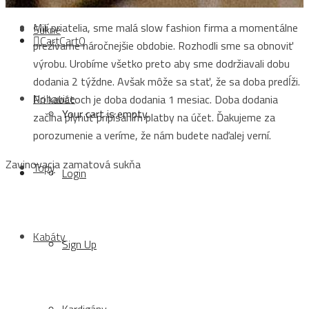
Milí priatelia, sme malá slow fashion firma a momentálne
Sukne
Cart
Cart
0
prežívame náročnejšie obdobie. Rozhodli sme sa obnoviť
výrobu. Urobíme všetko preto aby sme dodržiavali dobu
dodania 2 týždne. Avšak môže sa stať, že sa doba predĺži.
Nohavice
Pri kabátoch je doba dodania 1 mesiac. Doba dodania
Your cart is empty.
začína plynúť pripísaním platby na účet. Ďakujeme za
porozumenie a veríme, že nám budete naďalej verní.
Zavinovacia zamatová sukňa
Topy
Login
Kabáty
Sign Up