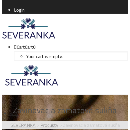
Login
Cart
Cart
0
Your cart is empty.
Zavinovacia zamatová sukňa
Šaty
SEVERANKA
>
Produkty
>
Zavinovacia zamatová sukňa