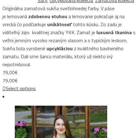
Šaty
,
Upcyklovaná kolekcia
,
Zamatová kolekcia
Originálna zamatová sukňa svetlohnedej farby. V páse
je lemovaná
zdobenou stuhou
a lemovanie pokračuje aj na
vrecká čo podčiarkuje
unikátnosť
tohto kúsku. Zo zadu je
viditeľný zips kvalitnej značky YKK. Zamat je
luxusná tkanina
s
veľmi jemným vysoko rezaným vlasom a s typickým leskom.
Sukňa bola vyrobené
upcykláciou
z kvalitného bavlneného
zamatu. Dali sme šancu materiálu, ktorý už niekto iný
nepotreboval.
79,00
€
79,00
€
Select options