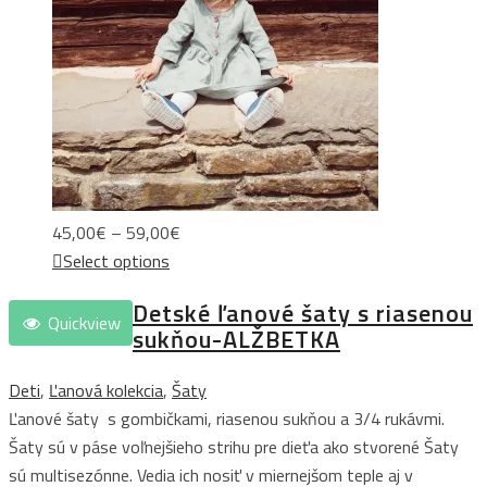
Price
45,00
€
–
59,00
€
range:
Select options
45,00€
Detské ľanové šaty s riasenou
through
Quickview
sukňou-ALŽBETKA
59,00€
Deti
,
Ľanová kolekcia
,
Šaty
Ľanové šaty s gombičkami, riasenou sukňou a 3/4 rukávmi.
Šaty sú v páse voľnejšieho strihu pre dieťa ako stvorené Šaty
sú multisezónne. Vedia ich nosiť v miernejšom teple aj v