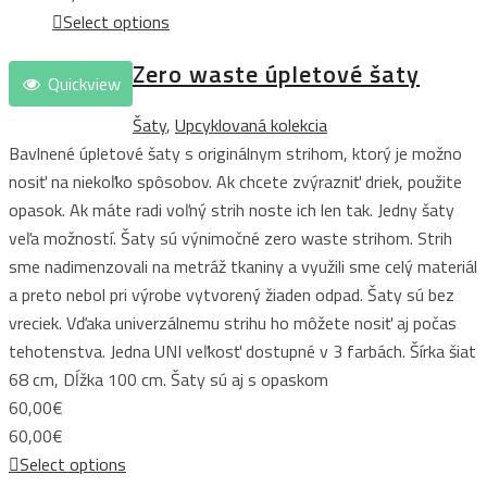
Select options
Zero waste úpletové šaty
Quickview
Šaty
,
Upcyklovaná kolekcia
Bavlnené úpletové šaty s originálnym strihom, ktorý je možno
nosiť na niekoľko spôsobov. Ak chcete zvýrazniť driek, použite
opasok. Ak máte radi voľný strih noste ich len tak. Jedny šaty
veľa možností. Šaty sú výnimočné zero waste strihom. Strih
sme nadimenzovali na metráž tkaniny a využili sme celý materiál
a preto nebol pri výrobe vytvorený žiaden odpad. Šaty sú bez
vreciek. Vďaka univerzálnemu strihu ho môžete nosiť aj počas
tehotenstva. Jedna UNI veľkosť dostupné v 3 farbách. Šírka šiat
68 cm, Dĺžka 100 cm. Šaty sú aj s opaskom
60,00
€
60,00
€
Select options