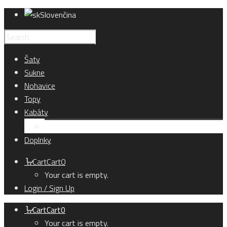
Slovenčina
Šaty
Sukne
Nohavice
Topy
Kabáty
Kardigány
Doplnky
Cart
Cart
0
Your cart is empty.
Login / Sign Up
Cart
Cart
0
Your cart is empty.