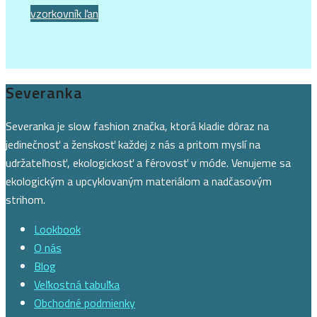
vzorkovník ľan
Severanka
Severanka je slow fashion značka, ktorá kladie dôraz na
jedinečnosť a ženskosť každej z nás a pritom myslí na
udržateľnosť, ekologickosť a férovosť v móde. Venujeme sa
ekologickým a upcyklovaným materiálom a nadčasovým
strihom.
Lookbook
O nás
Blog
Veľkostná tabuľka
Obchodné podmienky