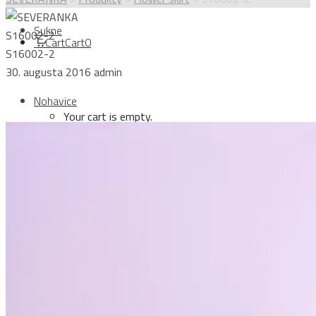
Sukne
S16002-2
Cart
Cart
0
S16002-2
30. augusta 2016
admin
Nohavice
Your cart is empty.
Topy
Login
Kabáty
Sign Up