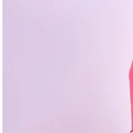
Kardigány
Doplnky