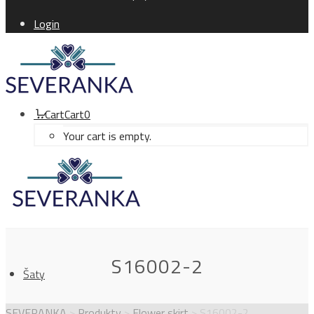
Login
Cart
Cart
0
Your cart is empty.
S16002-2
Šaty
SEVERANKA
>
Produkty
>
Flower skirt
>
S16002-2