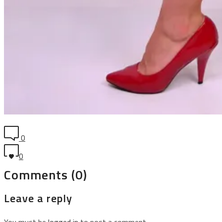
0
0
Comments (0)
Leave a reply
You must be
logged in
to post a comment.