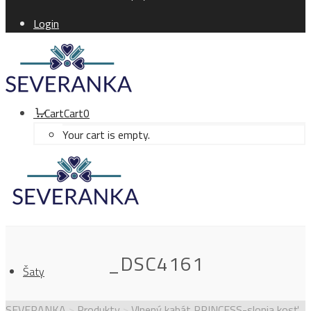
Login
Cart
Cart
0
Your cart is empty.
_DSC4161
Šaty
SEVERANKA
>
Produkty
>
Vlnený kabát PRINCESS-slonia kosť