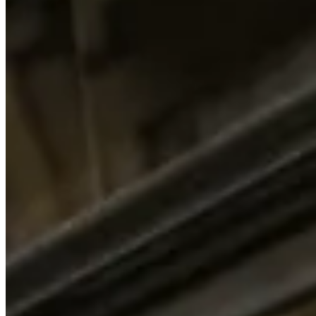
Kardigány
Doplnky