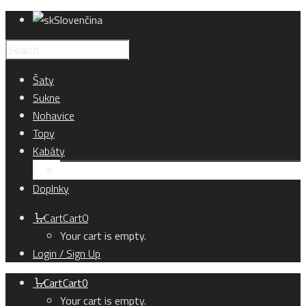
Slovenčina
Šaty
Sukne
Nohavice
Topy
Kabáty
Kardigány
Doplnky
Cart
Cart
0
Your cart is empty.
Login / Sign Up
Cart
Cart
0
Your cart is empty.