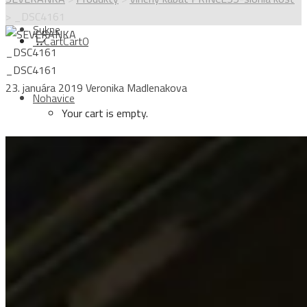
>
_DSC4161
Sukne
Cart
Cart
0
_DSC4161
_DSC4161
23. januára 2019
Veronika Madlenakova
Nohavice
Your cart is empty.
Topy
Login
Kabáty
Sign Up