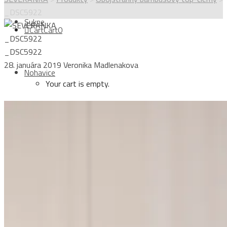
_DSC5922
Sukne
Cart
Cart
0
_DSC5922
_DSC5922
28. januára 2019
Veronika Madlenakova
Nohavice
Your cart is empty.
Topy
Login
Kabáty
Sign Up