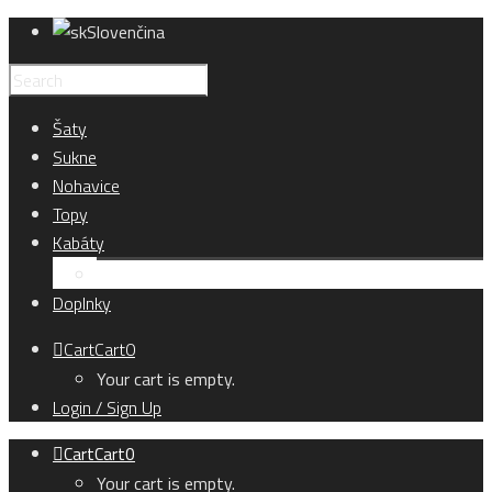
Slovenčina
Šaty
Sukne
Nohavice
Topy
Kabáty
Kardigány
Doplnky
Cart
Cart
0
Your cart is empty.
Login / Sign Up
Cart
Cart
0
Your cart is empty.