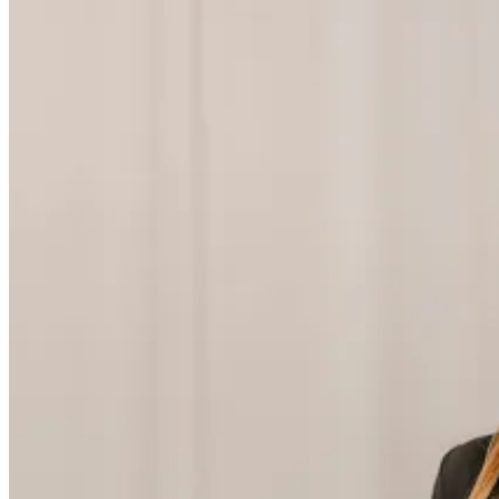
Kardigány
Doplnky