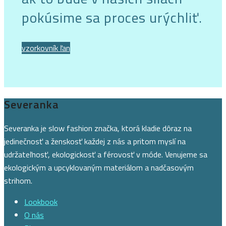
pokúsime sa proces urýchliť.
vzorkovník ľan
Severanka
Severanka je slow fashion značka, ktorá kladie dôraz na
jedinečnosť a ženskosť každej z nás a pritom myslí na
udržateľnosť, ekologickosť a férovosť v móde. Venujeme sa
ekologickým a upcyklovaným materiálom a nadčasovým
strihom.
Lookbook
O nás