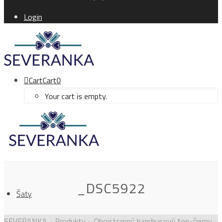
Login
Cart
Cart
0
Your cart is empty.
_DSC5922
Šaty
SEVERANKA
>
Produkty
>
Obojstranný bambusový top-čierny
>