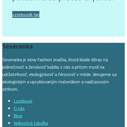
vzorkovník ľan
Severanka
Severanka je slow fashion značka, ktorá kladie dôraz na
jedinečnosť a ženskosť každej z nás a pritom myslí na
udržateľnosť, ekologickosť a férovosť v móde. Venujeme sa
ekologickým a upcyklovaným materiálom a nadčasovým
strihom.
Lookbook
O nás
Blog
Veľkostná tabuľka