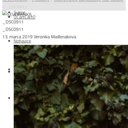
>
_DSC0911
Sukne
Cart
Cart
0
_DSC0911
_DSC0911
13. marca 2019
Veronika Madlenakova
Nohavice
Your cart is empty.
Topy
Login
Kabáty
Sign Up