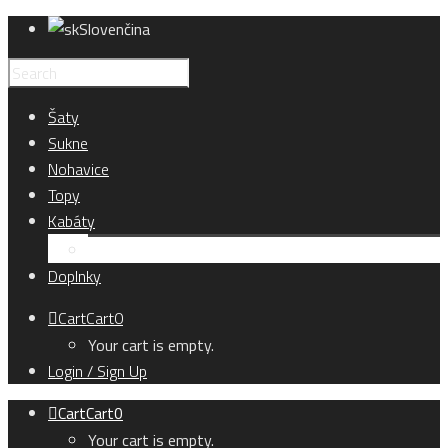
Slovenčina
Šaty
Sukne
Nohavice
Topy
Kabáty
Kardigány
Doplnky
Cart
Cart
0
Your cart is empty.
Login / Sign Up
Cart
Cart
0
Your cart is empty.