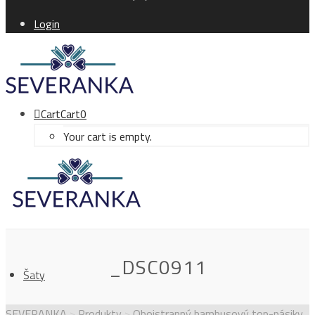
Login
Cart
Cart
0
Your cart is empty.
_DSC0911
Šaty
SEVERANKA
>
Produkty
>
Obojstranný bambusový top-pásiky