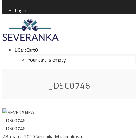
Login
Cart
Cart
0
Your cart is empty.
_DSC0746
_DSC0746
_DSC0746
28. marca 2019
Veronika Madlenakova