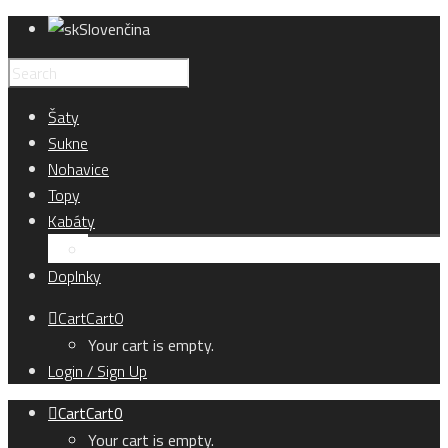
Slovenčina
Šaty
Sukne
Nohavice
Topy
Kabáty
Kardigány
Doplnky
Cart
Cart
0
Your cart is empty.
Login / Sign Up
Cart
Cart
0
Your cart is empty.