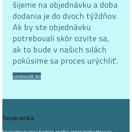
šijeme na objednávku a doba
dodania je do dvoch týždňov.
Ak by ste objednávku
potrebovali skôr ozvite sa,
ak to bude v našich silách
pokúsime sa proces urýchliť.
vzorkovník ľan
Severanka
Severanka je slow fashion značka, ktorá kladie dôraz na