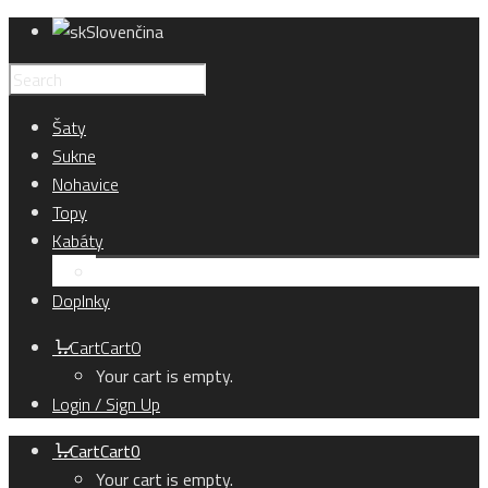
Slovenčina
Šaty
Sukne
Nohavice
Topy
Kabáty
Kardigány
Doplnky
Cart
Cart
0
Your cart is empty.
Login / Sign Up
Cart
Cart
0
Your cart is empty.