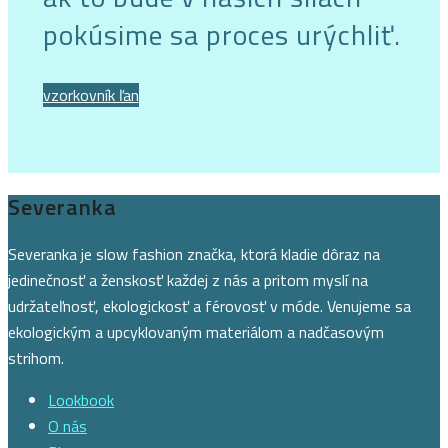
pokúsime sa proces urýchliť.
vzorkovník ľan
Severanka
Severanka je slow fashion značka, ktorá kladie dôraz na
jedinečnosť a ženskosť každej z nás a pritom myslí na
udržateľnosť, ekologickosť a férovosť v móde. Venujeme sa
ekologickým a upcyklovaným materiálom a nadčasovým
strihom.
Lookbook
O nás