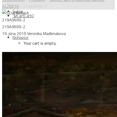
ALŽBETA
>
219A9699-2
Sukne
Cart
Cart
0
219A9699-2
219A9699-2
19. júna 2019
Veronika Madlenakova
Nohavice
Your cart is empty.
Topy
Login
Kabáty
Sign Up