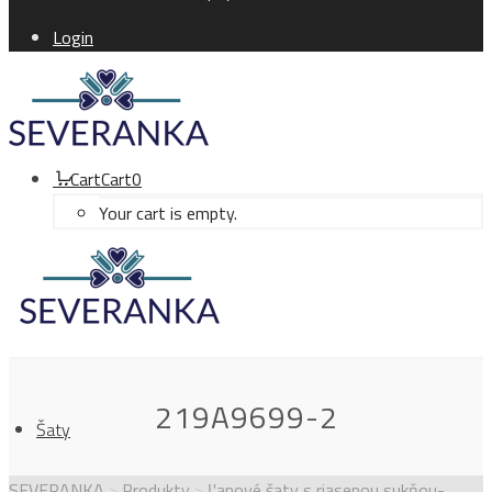
Login
Cart
Cart
0
Your cart is empty.
219A9699-2
Šaty
SEVERANKA
>
Produkty
>
Ľanové šaty s riasenou sukňou-