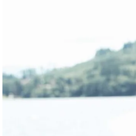
Kardigány
Doplnky