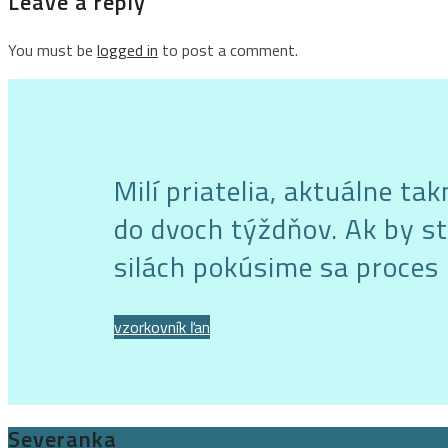
Leave a reply
You must be
logged in
to post a comment.
Milí priatelia, aktuálne t
do dvoch týždňov. Ak by st
silách pokúsime sa proces 
vzorkovník ľan
Severanka