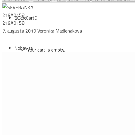
219A0158
Sukne
Cart
Cart
0
219A0158
7. augusta 2019
Veronika Madlenakova
Nohavice
Your cart is empty.
Login
Topy
Sign Up
Kabáty