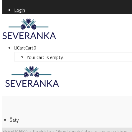
Login
Cart
Cart
0
Your cart is empty.
Šaty
SEVERANKA
>
Produkty
>
Obojstranné šaty s riasenou sukňou-f