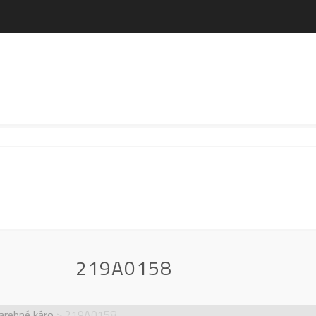
219A0158
arebné káro
>
219A0158