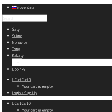
Slovenčina
Šaty
Sukne
Nohavice
Topy
Kabáty
Kardigány
Doplnky
Cart
Cart
0
Your cart is empty.
Login / Sign Up
Cart
Cart
0
Your cart is empty.