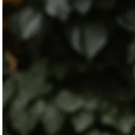
Kardigány
Doplnky