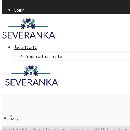
Login
Cart
Cart
0
Your cart is empty.
Šaty
SEVERANKA
>
Produkty
>
Vlnený street kabát ESTER-cyklámeno