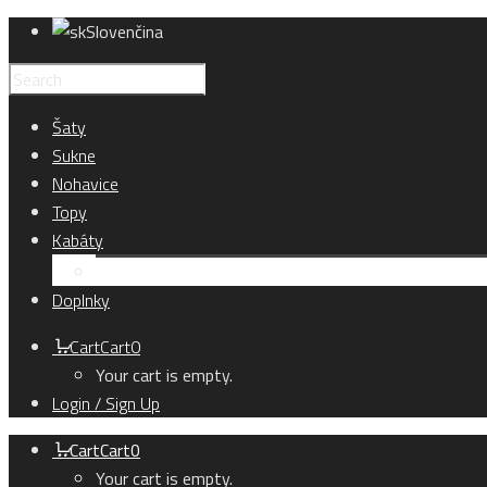
Slovenčina
Šaty
Sukne
Nohavice
Topy
Kabáty
Kardigány
Doplnky
Cart
Cart
0
Your cart is empty.
Login / Sign Up
Cart
Cart
0
Your cart is empty.