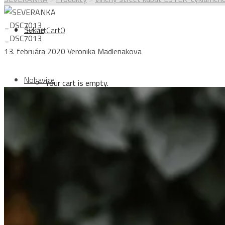
_DSC7013
Sukne
Cart
Cart
0
_DSC7013
13. februára 2020
Veronika Madlenakova
Nohavice
Your cart is empty.
Login
Topy
Sign Up
Kabáty