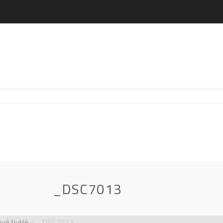
_DSC7013
vé buklé
>
_DSC7013