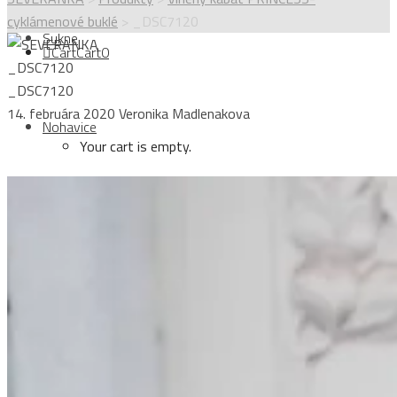
cyklámenové buklé
>
_DSC7120
Sukne
Cart
Cart
0
_DSC7120
_DSC7120
14. februára 2020
Veronika Madlenakova
Nohavice
Your cart is empty.
Topy
Login
Kabáty
Sign Up