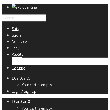
Slovenčina
Šaty
Sukne
Nohavice
Topy
Kabáty
Kardigány
Doplnky
Cart
Cart
0
Your cart is empty.
Login / Sign Up
Cart
Cart
0
Your cart is empty.