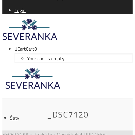
Login
Cart
Cart
0
Your cart is empty.
_DSC7120
Šaty
SEVERANKA
>
Produkty
>
Vlnený kabát PRINCESS-