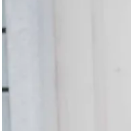
Kardigány
Doplnky