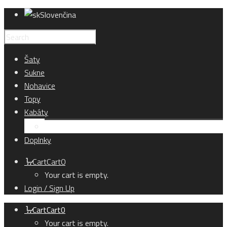
Slovenčina
Šaty
Sukne
Nohavice
Topy
Kabáty
Kardigány
Doplnky
Cart
Cart
0
Your cart is empty.
Login / Sign Up
Cart
Cart
0
Your cart is empty.