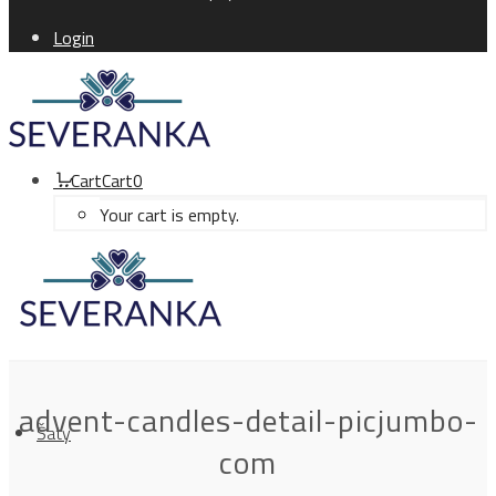
Login
Cart
Cart
0
Your cart is empty.
advent-candles-detail-picjumbo-
Šaty
com