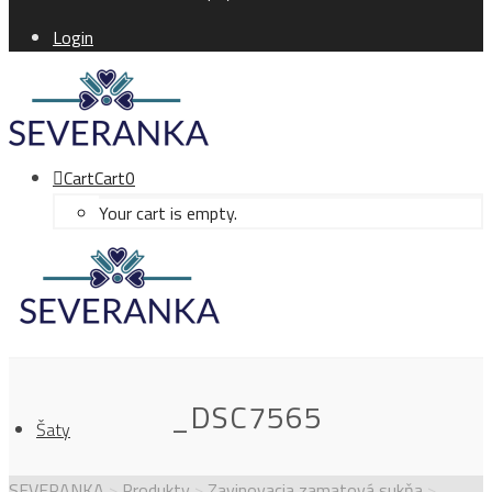
Login
Cart
Cart
0
Your cart is empty.
_DSC7565
Šaty
SEVERANKA
>
Produkty
>
Zavinovacia zamatová sukňa
>