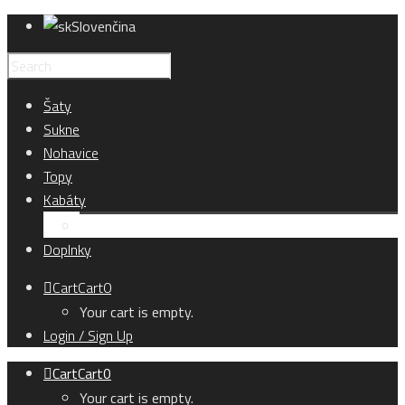
Slovenčina
Šaty
Sukne
Nohavice
Topy
Kabáty
Kardigány
Doplnky
Cart
Cart
0
Your cart is empty.
Login / Sign Up
Cart
Cart
0
Your cart is empty.