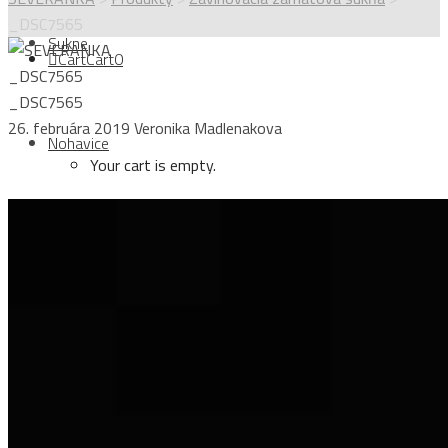
_DSC7565
Sukne
Cart
Cart
0
_DSC7565
_DSC7565
26. februára 2019
Veronika Madlenakova
Nohavice
Your cart is empty.
Topy
Login
Kabáty
Sign Up